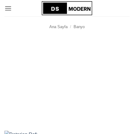
İçeriğe
atla
Ana Sayfa
/
Banyo