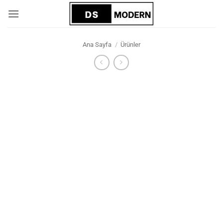
İçeriğe
atla
Ana Sayfa
/
Ürünler