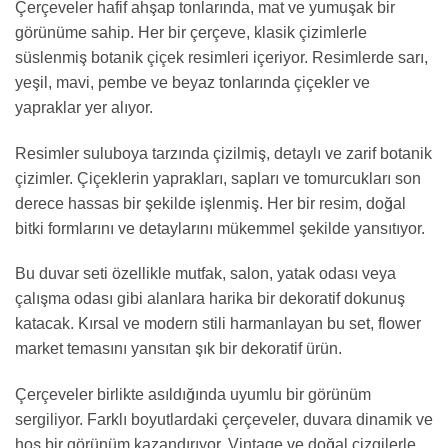
Çerçeveler hafif ahşap tonlarında, mat ve yumuşak bir
görünüme sahip. Her bir çerçeve, klasik çizimlerle
süslenmiş botanik çiçek resimleri içeriyor. Resimlerde sarı,
yeşil, mavi, pembe ve beyaz tonlarında çiçekler ve
yapraklar yer alıyor.
Resimler suluboya tarzında çizilmiş, detaylı ve zarif botanik
çizimler. Çiçeklerin yaprakları, sapları ve tomurcukları son
derece hassas bir şekilde işlenmiş. Her bir resim, doğal
bitki formlarını ve detaylarını mükemmel şekilde yansıtıyor.
Bu duvar seti özellikle mutfak, salon, yatak odası veya
çalışma odası gibi alanlara harika bir dekoratif dokunuş
katacak. Kırsal ve modern stili harmanlayan bu set, flower
market temasını yansıtan şık bir dekoratif ürün.
Çerçeveler birlikte asıldığında uyumlu bir görünüm
sergiliyor. Farklı boyutlardaki çerçeveler, duvara dinamik ve
hoş bir görünüm kazandırıyor. Vintage ve doğal çizgilerle