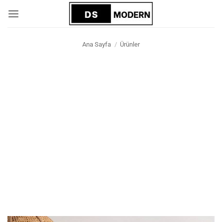
İçeriğe
atla
Ana Sayfa
/
Ürünler