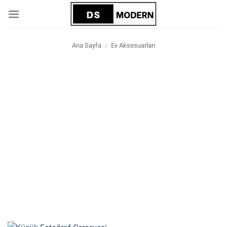
İçeriğe
atla
Ana Sayfa
/
Ev Aksesuarları