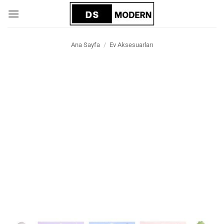
İçeriğe
atla
Ana Sayfa
/
Ev Aksesuarları