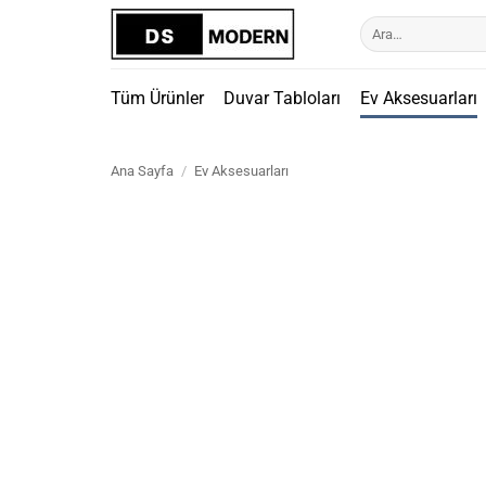
İçeriğe
Ara:
atla
Tüm Ürünler
Duvar Tabloları
Ev Aksesuarları
Ana Sayfa
/
Ev Aksesuarları