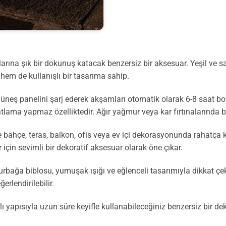
rına şık bir dokunuş katacak benzersiz bir aksesuar. Yeşil ve s
hem de kullanışlı bir tasarıma sahip.
üneş panelini şarj ederek akşamları otomatik olarak 6-8 saat bo
lama yapmaz özelliktedir. Ağır yağmur veya kar fırtınalarında bil
bahçe, teras, balkon, ofis veya ev içi dekorasyonunda rahatça k
için sevimli bir dekoratif aksesuar olarak öne çıkar.
urbağa biblosu, yumuşak ışığı ve eğlenceli tasarımıyla dikkat ç
erlendirilebilir.
ı yapısıyla uzun süre keyifle kullanabileceğiniz benzersiz bir dek