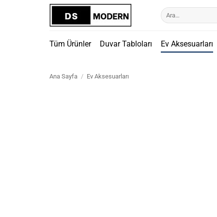
İçeriğe
Ara:
atla
Tüm Ürünler
Duvar Tabloları
Ev Aksesuarları
Ana Sayfa
/
Ev Aksesuarları