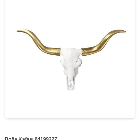
Boğa Kafası 64199227