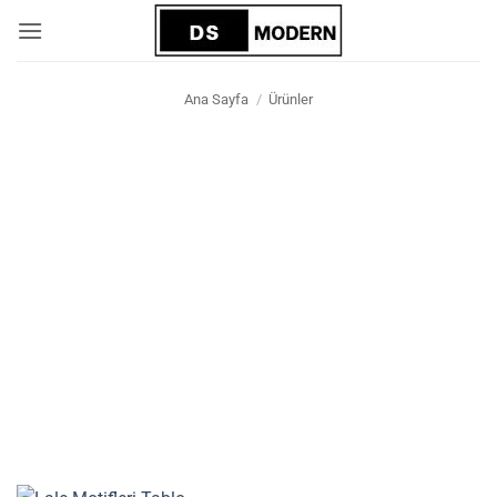
İçeriğe
atla
Ana Sayfa
/
Ürünler