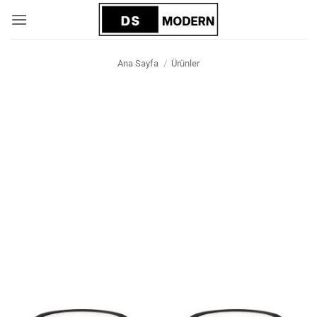
İçeriğe
atla
Ana Sayfa
/
Ürünler