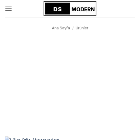
İçeriğe
atla
Ana Sayfa
/
Ürünler