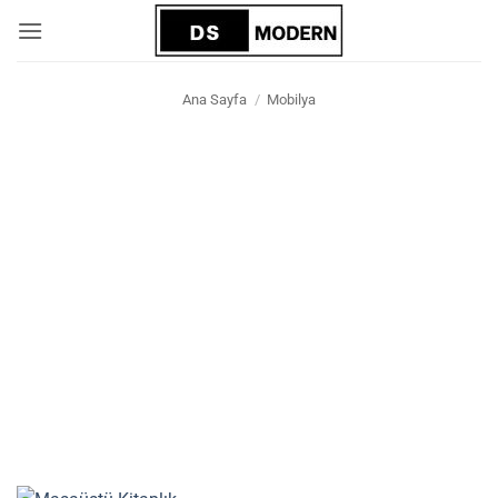
İçeriğe
atla
Ana Sayfa
/
Mobilya