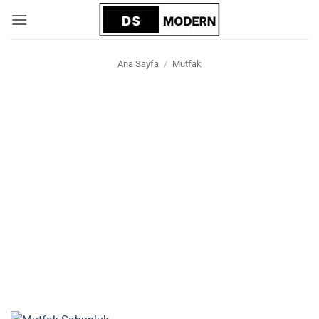
İçeriğe
atla
Ana Sayfa
/
Mutfak