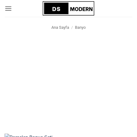
İçeriğe
atla
Ana Sayfa
/
Banyo