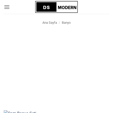
İçeriğe
atla
Ana Sayfa
/
Banyo