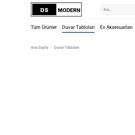
İçeriğe
Ara:
atla
Tüm Ürünler
Duvar Tabloları
Ev Aksesuarları
Ana Sayfa
/
Duvar Tabloları