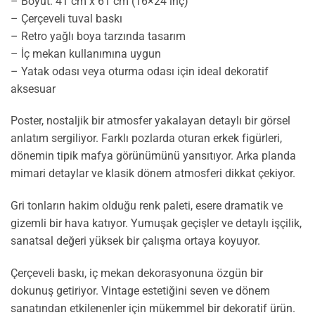
– Boyut: 41 cm x 61 cm (16×24 inç)
– Çerçeveli tuval baskı
– Retro yağlı boya tarzında tasarım
– İç mekan kullanımına uygun
– Yatak odası veya oturma odası için ideal dekoratif
aksesuar
Poster, nostaljik bir atmosfer yakalayan detaylı bir görsel
anlatım sergiliyor. Farklı pozlarda oturan erkek figürleri,
dönemin tipik mafya görünümünü yansıtıyor. Arka planda
mimari detaylar ve klasik dönem atmosferi dikkat çekiyor.
Gri tonların hakim olduğu renk paleti, esere dramatik ve
gizemli bir hava katıyor. Yumuşak geçişler ve detaylı işçilik,
sanatsal değeri yüksek bir çalışma ortaya koyuyor.
Çerçeveli baskı, iç mekan dekorasyonuna özgün bir
dokunuş getiriyor. Vintage estetiğini seven ve dönem
sanatından etkilenenler için mükemmel bir dekoratif ürün.