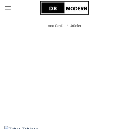
İçeriğe
atla
Ana Sayfa
/
Ürünler