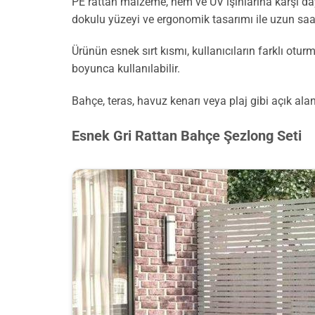
PE rattan malzeme, nem ve UV ışınlarına karşı day
dokulu yüzeyi ve ergonomik tasarımı ile uzun saa
Ürünün esnek sırt kısmı, kullanıcıların farklı ot
boyunca kullanılabilir.
Bahçe, teras, havuz kenarı veya plaj gibi açık alanl
Esnek Gri Rattan Bahçe Şezlong Seti