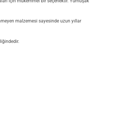
yaları için mükemmel bir seçenektir. Yumuşak
ilenmeyen malzemesi sayesinde uzun yıllar
liğindedir.