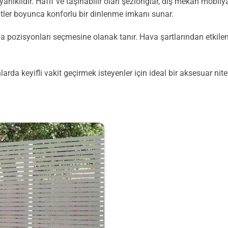
anıklıdır. Hafif ve taşınabilir olan şezlonglar, dış mekan mobil
tler boyunca konforlu bir dinlenme imkanı sunar.
urma pozisyonları seçmesine olanak tanır. Hava şartlarından etk
arda keyifli vakit geçirmek isteyenler için ideal bir aksesuar nite