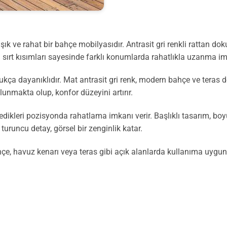
k ve rahat bir bahçe mobilyasıdır. Antrasit gri renkli rattan dok
ılı sırt kısımları sayesinde farklı konumlarda rahatlıkla uzanma i
dukça dayanıklıdır. Mat antrasit gri renk, modern bahçe ve tera
unmakta olup, konfor düzeyini artırır.
istedikleri pozisyonda rahatlama imkanı verir. Başlıklı tasarım, b
uruncu detay, görsel bir zenginlik katar.
e, havuz kenarı veya teras gibi açık alanlarda kullanıma uygundur