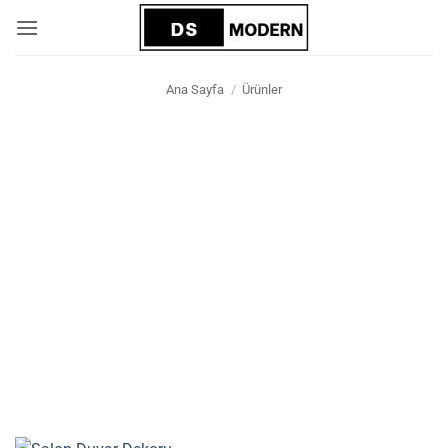
İçeriğe
atla
Ana Sayfa
/
Ürünler