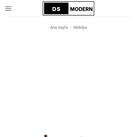
İçeriğe
atla
Ana Sayfa
/
Mobilya