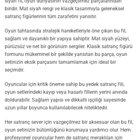
siyah fil, oyun dünyasının vazgeçilmez parçalarından
biridir. Mat siyah rengi ve klasik tasarımıyla geleneksel
satranç figürlerinin tüm zarafetini yansıtır.
Oyun tahtasında stratejik hareketleriyle öne çıkan bu fil,
sağlam ve dayanıklı bir yapıya sahiptir. Mat siyah yüzeyi,
pürüzsüz ve net bir görünüm sergiler. Klasik satranç figürü
formunu mükemmel bir şekilde yansıtan bu parça, oyun
setinizin eksik parçasını tamamlamak için ideal bir
seçimdir.
Oyuncular için kritik öneme sahip bu yedek satranç fili,
oyun setlerindeki kayıp veya hasarlı fillerin yerini anında
doldurabilir. Sağlam yapısı ve dikkatli işçiliği sayesinde
uzun yıllar boyunca kullanılabilecek niteliktedir.
Her satranç sever için vazgeçilmez bir aksesuar olan bu fil,
oyun setinizin bütünlüğünü korumaya yardımcı olur. Hem
profesyonel oyuncular hem de satranç meraklıları için