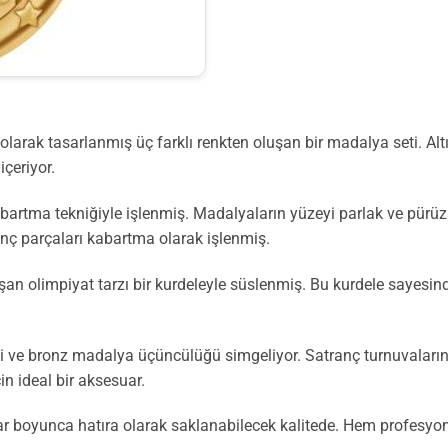
l olarak tasarlanmış üç farklı renkten oluşan bir madalya seti. Al
içeriyor.
tma tekniğiyle işlenmiş. Madalyaların yüzeyi parlak ve pürüzsüz
ranç parçaları kabartma olarak işlenmiş.
uşan olimpiyat tarzı bir kurdeleyle süslenmiş. Bu kurdele sayes
iği ve bronz madalya üçüncülüğü simgeliyor. Satranç turnuvalar
in ideal bir aksesuar.
lar boyunca hatıra olarak saklanabilecek kalitede. Hem profesyo