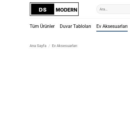
İçeriğe
Ara:
atla
Tüm Ürünler
Duvar Tabloları
Ev Aksesuarları
Ana Sayfa
/
Ev Aksesuarları