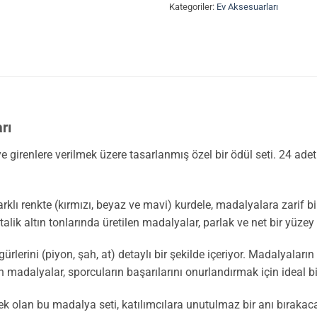
Kategoriler:
Ev Aksesuarları
rı
e girenlere verilmek üzere tasarlanmış özel bir ödül seti. 24 ade
arklı renkte (kırmızı, beyaz ve mavi) kurdele, madalyalara zarif
alik altın tonlarında üretilen madalyalar, parlak ve net bir yüze
gürlerini (piyon, şah, at) detaylı bir şekilde içeriyor. Madalyalar
madalyalar, sporcuların başarılarını onurlandırmak için ideal bir 
k olan bu madalya seti, katılımcılara unutulmaz bir anı bırakac