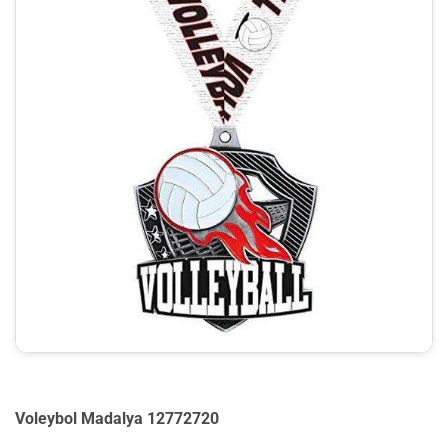
Voleybol Madalya 12772720