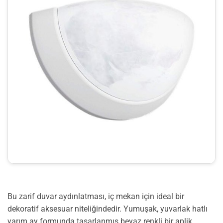
Bu zarif duvar aydınlatması, iç mekan için ideal bir
dekoratif aksesuar niteliğindedir. Yumuşak, yuvarlak hatlı
yarım ay formunda tasarlanmış beyaz renkli bir aplik.