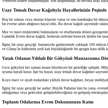
Vredefort krateri oluşturmuştur. Son araştırmalar, bu devasa uzay kay
Uzay Temalı Duvar Kağıdıyla Hayallerinizin Peşinde
Boş bir odanız veya okuma köşeniz varsa ve onu bambaşka bir dünyaya
bir evrene adım attığınızı hayal edin. Bu duvar kağıdı sayesinde odanı
Mor ve mavi renklerdeki bulutsuların ve etraflarında dönen gezegenle
Galaktik Evren duvar kağıdı, herkesin nefesini kesecek türden bir tas
İlginç bir uzay gerçeği: Samanyolu galaksisinde yaklaşık 100 milyon k
ve Güneş’in kütlesinin yedi katı büyüklüğünde bir gezgin kara delik ke
Yatak Odanızı Yıldızlı Bir Gökyüzü Manzarasına Dö
Gece gökyüzü her zaman insanı büyüleyen bir güzelliğe sahiptir. Milyonl
uyuma hayali kurar. İşte bu hayal, uzay temalı duvar kağıtları sayesin
Koyu mavi ve siyah tonlardaki yıldızlı duvar kağıtları, beyaz mobilyal
İlginç bir uzay gerçeği ise şudur: Büyük Patlama’dan bu yana, evrendeki
olduğumuz veya gelecekte geliştirebileceğimiz en gelişmiş teleskopla
Toplantı Odalarına Evren Dokununuzu Katın