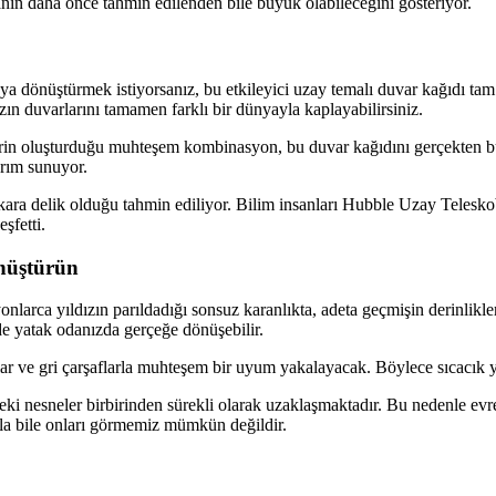
anın daha önce tahmin edilenden bile büyük olabileceğini gösteriyor.
 dönüştürmek istiyorsanız, bu etkileyici uzay temalı duvar kağıdı tam
zın duvarlarını tamamen farklı bir dünyayla kaplayabilirsiniz.
rin oluşturduğu muhteşem kombinasyon, bu duvar kağıdını gerçekten büyü
arım sunuyor.
ara delik olduğu tahmin ediliyor. Bilim insanları Hubble Uzay Teleskob
şfetti.
nüştürün
arca yıldızın parıldadığı sonsuz karanlıkta, adeta geçmişin derinlikleri
de yatak odanızda gerçeğe dönüşebilir.
ar ve gri çarşaflarla muhteşem bir uyum yakalayacak. Böylece sıcacık ya
 nesneler birbirinden sürekli olarak uzaklaşmaktadır. Bu nedenle evrenin
rla bile onları görmemiz mümkün değildir.