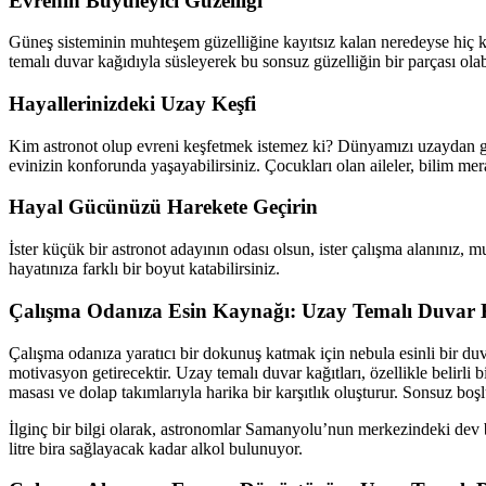
Evrenin Büyüleyici Güzelliği
Güneş sisteminin muhteşem güzelliğine kayıtsız kalan neredeyse hiç ki
temalı duvar kağıdıyla süsleyerek bu sonsuz güzelliğin bir parçası olabi
Hayallerinizdeki Uzay Keşfi
Kim astronot olup evreni keşfetmek istemez ki? Dünyamızı uzaydan g
evinizin konforunda yaşayabilirsiniz. Çocukları olan aileler, bilim mer
Hayal Gücünüzü Harekete Geçirin
İster küçük bir astronot adayının odası olsun, ister çalışma alanınız,
hayatınıza farklı bir boyut katabilirsiniz.
Çalışma Odanıza Esin Kaynağı: Uzay Temalı Duvar 
Çalışma odanıza yaratıcı bir dokunuş katmak için nebula esinli bir duv
motivasyon getirecektir. Uzay temalı duvar kağıtları, özellikle belirl
masası ve dolap takımlarıyla harika bir karşıtlık oluşturur. Sonsuz boşl
İlginç bir bilgi olarak, astronomlar Samanyolu’nun merkezindeki dev bi
litre bira sağlayacak kadar alkol bulunuyor.