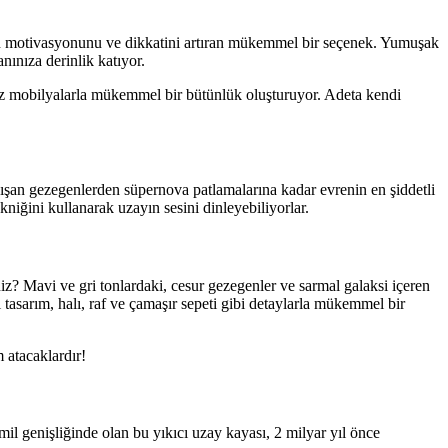
nızın motivasyonunu ve dikkatini artıran mükemmel bir seçenek. Yumuşak
nınıza derinlik katıyor.
eyaz mobilyalarla mükemmel bir bütünlük oluşturuyor. Adeta kendi
ışan gezegenlerden süpernova patlamalarına kadar evrenin en şiddetli
kniğini kullanarak uzayın sesini dinleyebiliyorlar.
iz? Mavi ve gri tonlardaki, cesur gezegenler ve sarmal galaksi içeren
asarım, halı, raf ve çamaşır sepeti gibi detaylarla mükemmel bir
 atacaklardır!
l genişliğinde olan bu yıkıcı uzay kayası, 2 milyar yıl önce