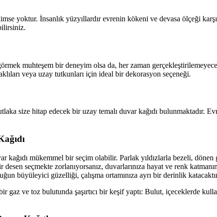
mse yoktur. İnsanlık yüzyıllardır evrenin kökeni ve devasa ölçeği karşı
lirsiniz.
örmek muhteşem bir deneyim olsa da, her zaman gerçekleştirilemeyecek
aklıları veya uzay tutkunları için ideal bir dekorasyon seçeneği.
 mutlaka size hitap edecek bir uzay temalı duvar kağıdı bulunmaktadır. 
Kağıdı
ar kağıdı mükemmel bir seçim olabilir. Parlak yıldızlarla bezeli, dönen 
i bir desen seçmekte zorlanıyorsanız, duvarlarınıza hayat ve renk katman
uğun büyüleyici güzelliği, çalışma ortamınıza ayrı bir derinlik katacaktır
r gaz ve toz bulutunda şaşırtıcı bir keşif yaptı: Bulut, içeceklerde kul