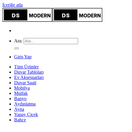
İçeriğe atla
Ara:
Giriş Yap
Tüm Ürünler
Duvar Tabloları
Ev Aksesuarları
Duvar Saati
Mobilya
Mutfak
Banyo
Aydınlatma
Ayna
Yapay Çiçek
Bahçe