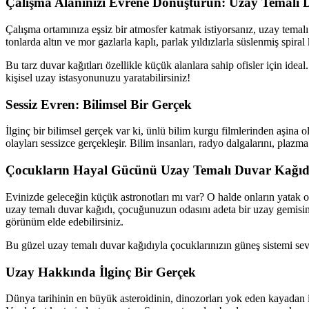
Çalışma Alanınızı Evrene Dönüştürün: Uzay Temalı D
Çalışma ortamınıza eşsiz bir atmosfer katmak istiyorsanız, uzay temal
tonlarda altın ve mor gazlarla kaplı, parlak yıldızlarla süslenmiş spir
Bu tarz duvar kağıtları özellikle küçük alanlara sahip ofisler için i
kişisel uzay istasyonunuzu yaratabilirsiniz!
Sessiz Evren: Bilimsel Bir Gerçek
İlginç bir bilimsel gerçek var ki, ünlü bilim kurgu filmlerinden aşi
olayları sessizce gerçekleşir. Bilim insanları, radyo dalgalarını, plazm
Çocukların Hayal Gücünü Uzay Temalı Duvar Kağıdı
Evinizde geleceğin küçük astronotları mı var? O halde onların yatak od
uzay temalı duvar kağıdı, çocuğunuzun odasını adeta bir uzay gemisin
görünüm elde edebilirsiniz.
Bu güzel uzay temalı duvar kağıdıyla çocuklarınızın güneş sistemi sevgi
Uzay Hakkında İlginç Bir Gerçek
Dünya tarihinin en büyük asteroidinin, dinozorları yok eden kayadan i