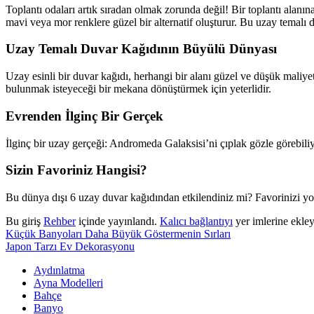
Toplantı odaları artık sıradan olmak zorunda değil! Bir toplantı alanı
mavi veya mor renklere güzel bir alternatif oluşturur. Bu uzay temal
Uzay Temalı Duvar Kağıdının Büyülü Dünyası
Uzay esinli bir duvar kağıdı, herhangi bir alanı güzel ve düşük maliyet
bulunmak isteyeceği bir mekana dönüştürmek için yeterlidir.
Evrenden İlginç Bir Gerçek
İlginç bir uzay gerçeği: Andromeda Galaksisi’ni çıplak gözle görebili
Sizin Favoriniz Hangisi?
Bu dünya dışı 6 uzay duvar kağıdından etkilendiniz mi? Favorinizi yo
Bu giriş
Rehber
içinde yayınlandı.
Kalıcı bağlantıyı
yer imlerine ekley
Küçük Banyoları Daha Büyük Göstermenin Sırları
Japon Tarzı Ev Dekorasyonu
Aydınlatma
Ayna Modelleri
Bahçe
Banyo