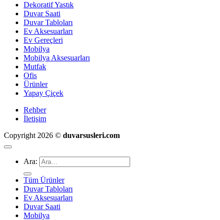
Dekoratif Yastık
Duvar Saati
Duvar Tabloları
Ev Aksesuarları
Ev Gereçleri
Mobilya
Mobilya Aksesuarları
Mutfak
Ofis
Ürünler
Yapay Çiçek
Rehber
İletişim
Copyright 2026 ©
duvarsusleri.com
Ara:
Tüm Ürünler
Duvar Tabloları
Ev Aksesuarları
Duvar Saati
Mobilya