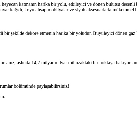
na heyecan katmanın harika bir yolu, etkileyici ve dönen bulutsu desenli 
ı duvar kağıdı, koyu ahşap mobilyalar ve siyah aksesuarlarla mükemmel b
li bir şekilde dekore etmenin harika bir yoludur. Büyüleyici dönen gaz bu
yorsanız, aslında 14,7 milyar milyar mil uzaktaki bir noktaya bakıyorsu
rumlar bölümünde paylaşabilirsiniz!
in.