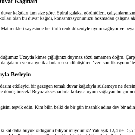
uvar Kağıtları
ı duvar kağıtları tam size göre. Spiral galaksi görüntüleri, çalışanları
al kolları olan bu duvar kağıdı, konsantrasyonunuzu bozmadan çalışma ala
deal. Mat renkleri sayesinde her türlü renk düzeniyle uyum sağlıyor ve b
na olduğumuz Uzayda kimse çığlığınızı duymaz sözü tamamen doğru. Çarp
a dalgalarını ve manyetik alanları sese dönüştüren ‘veri sonifikasyonu’ te
yla Besleyin
asını etkileyici bir gezegen temalı duvar kağıdıyla süslemeye ne dersin
e dönüştürecek! Beyaz aksesuarlarla kolayca uyum sağlayan bu çarpıcı t
sini teşvik edin. Kim bilir, belki de bir gün insanlık adına dev bir adım
ki kat daha büyük olduğunu biliyor muydunuz? Yaklaşık 12,4 ile 15,5 mi