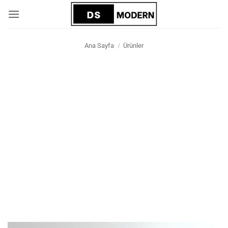
İçeriğe
atla
Ana Sayfa
/
Ürünler