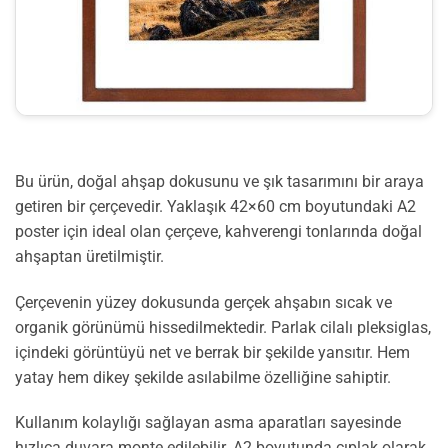
Bu ürün, doğal ahşap dokusunu ve şık tasarımını bir araya
getiren bir çerçevedir. Yaklaşık 42×60 cm boyutundaki A2
poster için ideal olan çerçeve, kahverengi tonlarında doğal
ahşaptan üretilmiştir.
Çerçevenin yüzey dokusunda gerçek ahşabın sıcak ve
organik görünümü hissedilmektedir. Parlak cilalı pleksiglas,
içindeki görüntüyü net ve berrak bir şekilde yansıtır. Hem
yatay hem dikey şekilde asılabilme özelliğine sahiptir.
Kullanım kolaylığı sağlayan asma aparatları sayesinde
hızlıca duvara monte edilebilir. A2 boyutunda çıplak olarak