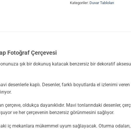
Kategoriler:
Duvar Tabloları
şap Fotoğraf Çerçevesi
onunuza şık bir dokunuş katacak benzersiz bir dekoratif aksesua
avi desenlerle kaplı. Desenler, farklı boyutlarda el izlenimi vere
rıyor.
erçeve, oldukça dayanıklıdır. Mavi tonlarındaki desenler, çerçev
uşuyor ve her çerçevenin benzersiz görünmesini sağlıyor.
aki iç mekanlara mükemmel uyum sağlayacak. Oturma odaları, yat