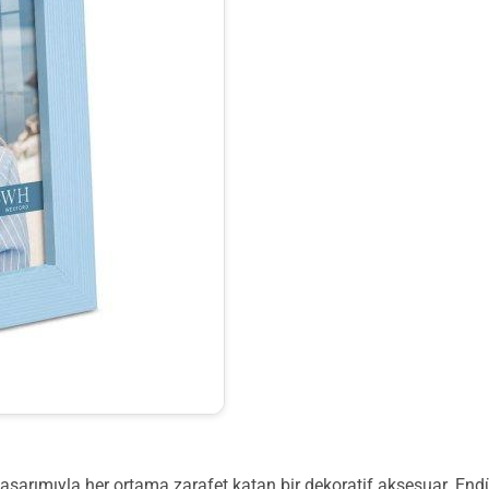
sarımıyla her ortama zarafet katan bir dekoratif aksesuar. End