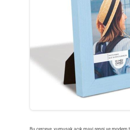
Bu çerçeve, yumuşak açık mavi rengi ve modern ta