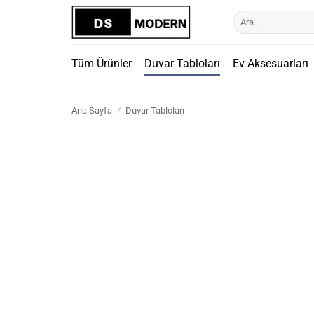
İçeriğe
Ara:
atla
Tüm Ürünler
Duvar Tabloları
Ev Aksesuarları
Ana Sayfa
/
Duvar Tabloları