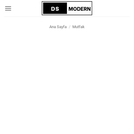
İçeriğe
atla
Ana Sayfa
/
Mutfak