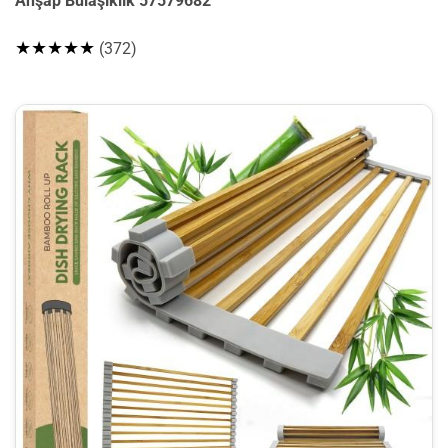
Ahşap Bulaşıklık 57579682
★★★★★
(372)