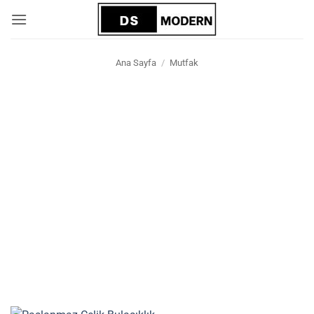
İçeriğe
atla
Ana Sayfa
/
Mutfak