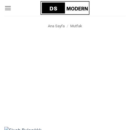
İçeriğe
atla
Ana Sayfa
/
Mutfak