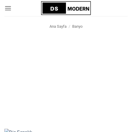
İçeriğe
atla
Ana Sayfa
/
Banyo