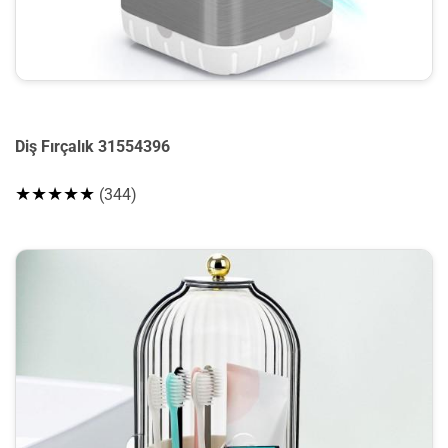
Diş Fırçalık 31554396
★★★★★
(344)