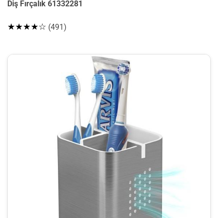
Diş Fırçalık 61332281
★★★★☆
(491)