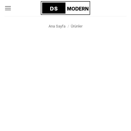
İçeriğe
atla
Ana Sayfa
/
Ürünler