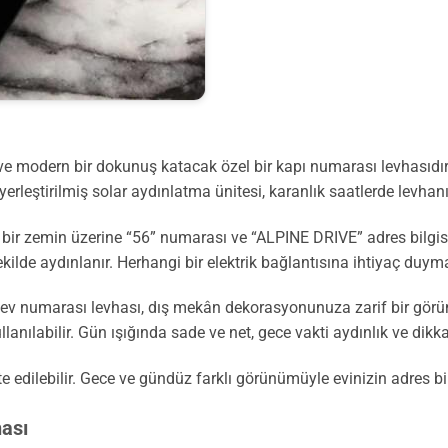
 ve modern bir dokunuş katacak özel bir kapı numarası levhasıdır.
erleştirilmiş solar aydınlatma ünitesi, karanlık saatlerde levhanı
ir zemin üzerine “56” numarası ve “ALPINE DRIVE” adres bilgisin
ilde aydınlanır. Herhangi bir elektrik bağlantısına ihtiyaç duyma
 ev numarası levhası, dış mekân dekorasyonunuza zarif bir görü
lanılabilir. Gün ışığında sade ve net, gece vakti aydınlık ve dikk
edilebilir. Gece ve gündüz farklı görünümüyle evinizin adres bilgi
hası