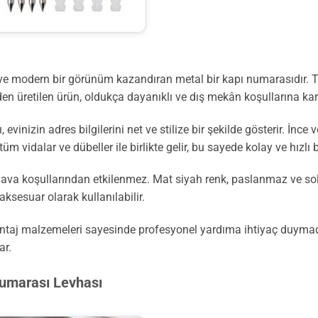
k ve modern bir görünüm kazandıran metal bir kapı numarasıdır.
den üretilen ürün, oldukça dayanıklı ve dış mekân koşullarına karş
nizin adres bilgilerini net ve stilize bir şekilde gösterir. İnce ve
üm vidalar ve dübeller ile birlikte gelir, bu sayede kolay ve hızlı
ava koşullarından etkilenmez. Mat siyah renk, paslanmaz ve s
aksesuar olarak kullanılabilir.
montaj malzemeleri sayesinde profesyonel yardıma ihtiyaç duymada
ar.
Numarası Levhası