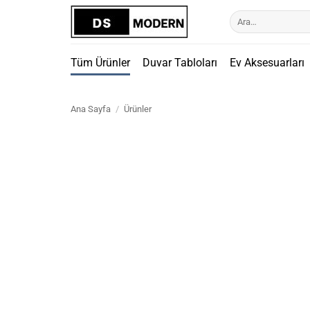
İçeriğe
Ara:
atla
Tüm Ürünler
Duvar Tabloları
Ev Aksesuarları
Ana Sayfa
/
Ürünler