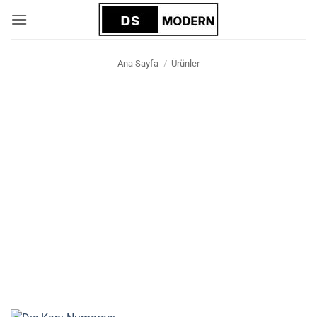
İçeriğe
atla
Ana Sayfa
/
Ürünler