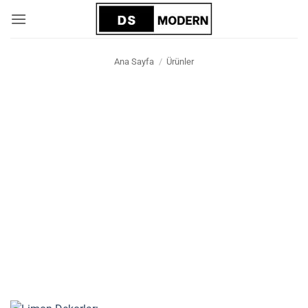
İçeriğe
atla
Ana Sayfa
/
Ürünler