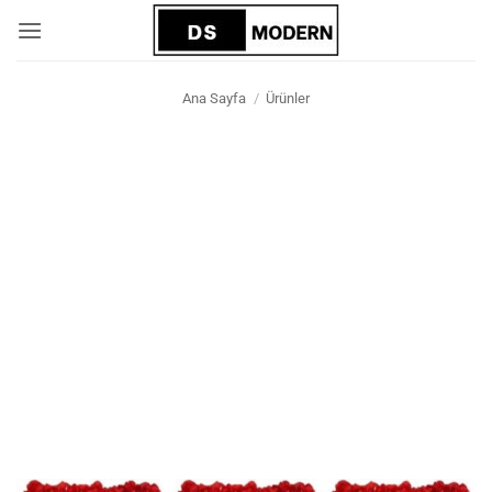
İçeriğe
atla
Ana Sayfa
/
Ürünler